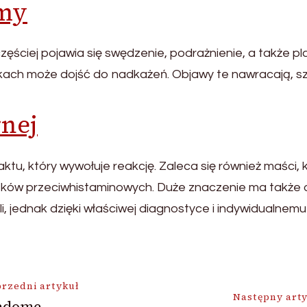
omy
ściej pojawia się swędzenie, podrażnienie, a także pl
dkach może dojść do nadkażeń. Objawy te nawracają, sz
rnej
ktu, który wywołuje reakcję. Zaleca się również maści, 
ków przeciwhistaminowych. Duże znaczenie ma także o
i, jednak dzięki właściwej diagnostyce i indywidualne
ja
rzedni artykuł
Następny art
adome