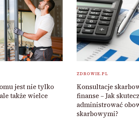
ZDROWIE.PL
mu jest nie tylko
Konsultacje skarbow
le także wielce
finanse – Jak skutec
administrować obo
skarbowymi?