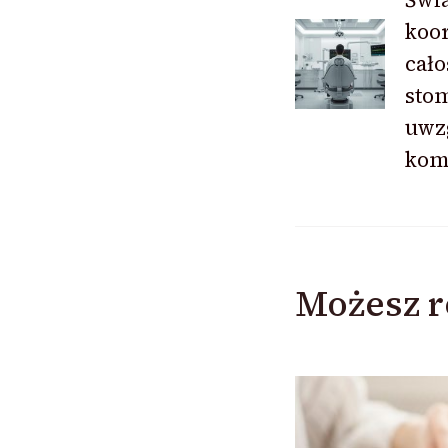
koo
wpisu
cało
stom
uwz
komf
Możesz r