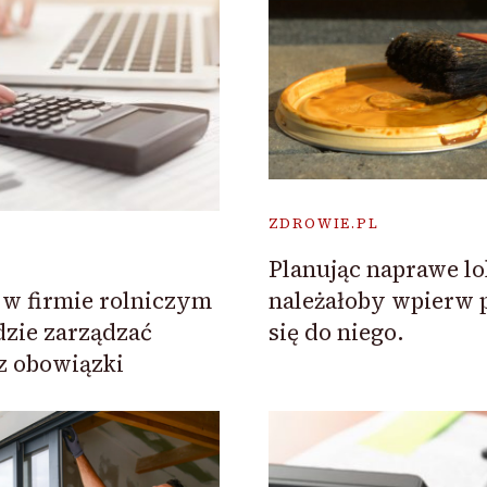
ZDROWIE.PL
Planując naprawe l
należałoby wpierw 
w firmie rolniczym
się do niego.
adzie zarządzać
az obowiązki