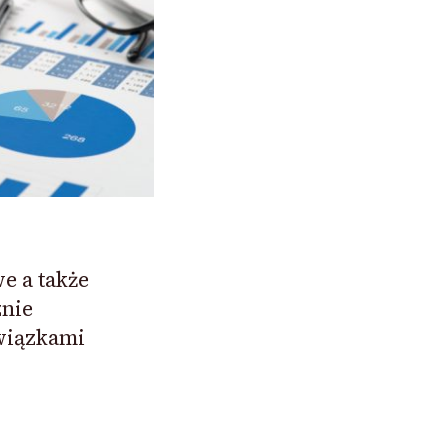
e a także
znie
wiązkami