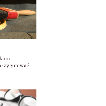
okum
przygotować