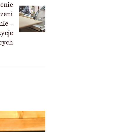
enie
rzeni
nie –
ycje
cych