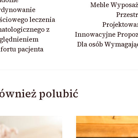
Meble Wyposaż
rdynowanie
Przest
ściowego leczenia
Projektowa
atologicznego z
Innowacyjne Propoz
ględnieniem
Dla osób Wymagają
ortu pacjenta
ównież polubić