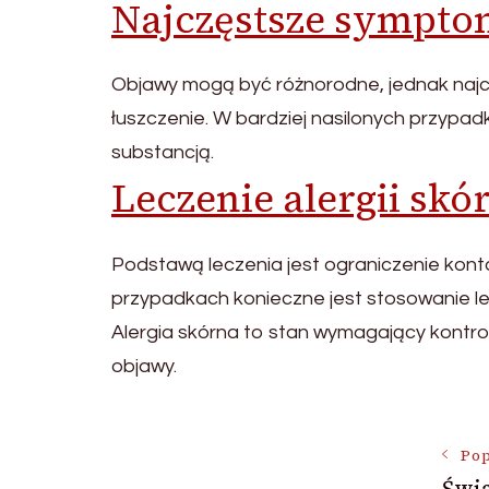
Najczęstsze sympt
Objawy mogą być różnorodne, jednak najczę
łuszczenie. W bardziej nasilonych przypa
substancją.
Leczenie alergii skó
Podstawą leczenia jest ograniczenie konta
przypadkach konieczne jest stosowanie le
Alergia skórna to stan wymagający kontrol
objawy.
Nawigac
Pop
Świ